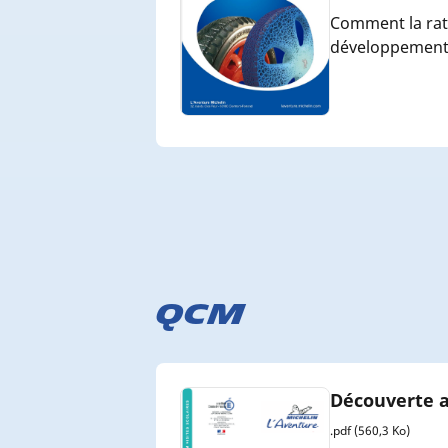
Comment la rati
développement e
QCM
Découverte a
.pdf (560,3 Ko)