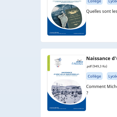
Collège
Lycé
Quelles sont le
Naissance d’
.pdf (949,3 Ko)
Collège
Lycé
Comment Micheli
?